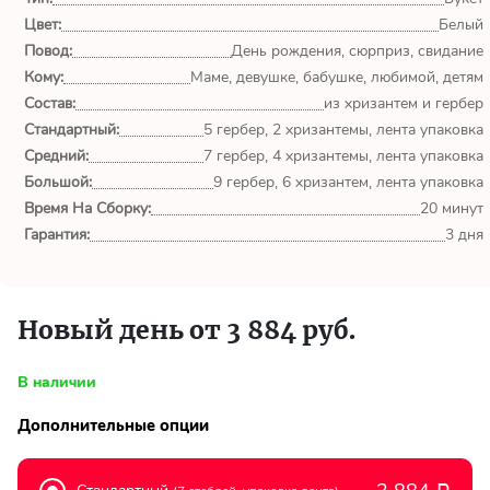
обл.
Цвет:
Белый
Повод:
День рождения, сюрприз, свидание
Спасибо сервису Flor-
Кому:
world.ru, очень рада что
Маме, девушке, бабушке, любимой, детям
выбрала Вас. Букет
Состав:
из хризантем и гербер
изумительный!
Стандартный:
5 гербер, 2 хризантемы, лента упаковка
Средний:
7 гербер, 4 хризантемы, лента упаковка
Ульяна
Большой:
9 гербер, 6 хризантем, лента упаковка
Тымовское,
Время На Сборку:
20 минут
Сахалинская
Гарантия:
3 дня
обл.
Доставили букет маме
вовремя. Не подвели. Цветы
Новый день от 3 884 руб.
свежие. Спасибо.
В наличии
Виктор
Тымовское,
Дополнительные опции
Сахалинская
обл.