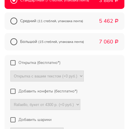
3 884
Стандартный
(7 стеблей, упаковка лента)
Р
Прекрасный букет отличная
цена!
5 462
Средний
(11 стеблей, упаковка лента)
Р
Олег
Тымовское,
Сахалинская
7 060
Большой
(15 стеблей, упаковка лента)
Р
обл.
Огромное спасибо за
Открытка (бесплатно*)
компетентную помощь в
выборе букета. Спасибо
большое. Доставка пришла
вовремя. Остаюсь Вашим
клиентом!
Добавить конфеты (бесплатно*)
Тамара
Гидроторф,
Нижегороская
область
Добавить шарики