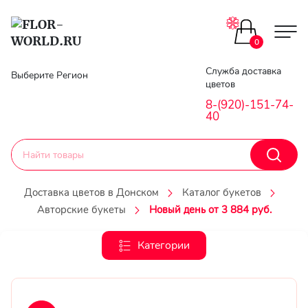
Цветы поштучно
0
Главная
Служба доставка
Выберите Регион
Букеты до 2500
цветов
Гарантии
8-(920)-151-74-
40
Каталог букетов
Доставка
Оплата
Корзины с цветами
Доставка цветов в Донском
Каталог букетов
Авторские букеты
Новый день от 3 884 руб.
Классика
Контакты
Категории
Авторские букеты
Личный
кобинет
Букеты из роз
Регистраци