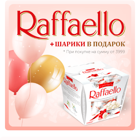
Показать еще
Цветы
Подсолнухи
Лизиантусы
Хризантемы
Лилии
Орхидеи
Тюльпаны