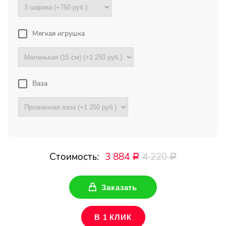
Букет с хризантемами и
герберами оказался очень
красивый! Цветы свежие !
Спасибо !
Мягкая игрушка
Все отзывы
Ваза
ПОДПИШИТЕСЬ!
Чтобы первыми узнать о
наших акциях и скидках
Стоимость:
3 884
4 220
Р
Р
Ваше имя
Заказать
Ваш Email
В 1 КЛИК