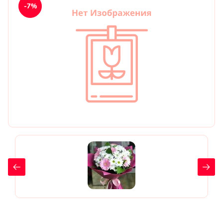
-7%
День рождения
Мы в
Цветы женщине
соц.
Цветы маме
сетях
Цветы мужчине
Цветы любимой
Цветы ребенку
Цветы дочери
Цветы подруге
Цветы сестре