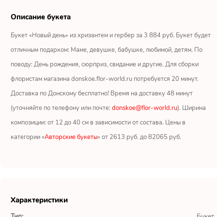
Ромашки
Описание букета
Кустовые розы
Букет «Новый день» из хризантем и гербер за 3 884 руб. Букет будет
отличным подарком: Маме, девушке, бабушке, любимой, детям. По
Альстромерии
поводу: День рождения, сюрприз, свидание и другие. Для сборки
Герберы
флористам магазина donskoe.flor-world.ru потребуется 20 минут.
Доставка по Донскому бесплатно! Время на доставку 48 минут
Ирисы
(уточняйте по телефону или почте:
donskoe@flor-world.ru
). Ширина
композиции: от 12 до 40 см в зависимости от состава. Цены в
Показать еще
категории «
Авторские букеты
» от 2613 руб. до 82065 руб.
ОТЗЫВЫ О МАГАЗИНЕ
Мария
Характеристики
Тымовское,
Сахалинская
Тип:
Букет