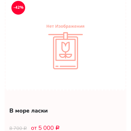
-42%
В море ласки
от 5 000
8 700
Р
Р