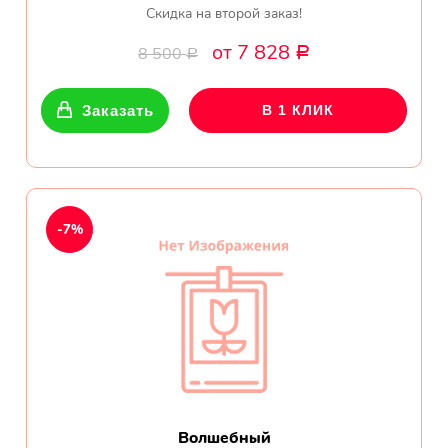
Скидка на второй заказ!
Прекрасный букет отличная
цена!
от 7 828
8 500
Р
Р
Олег
Заказать
В 1 КЛИК
Тымовское,
Сахалинская
обл.
Огромное спасибо за
компетентную помощь в
-7%
выборе букета. Спасибо
большое. Доставка пришла
вовремя. Остаюсь Вашим
клиентом!
Тамара
Гидроторф,
Нижегороская
область
Волшебный