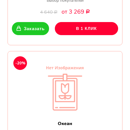
Выбор покупателей
Ромашки
от 3 269
4 640
Р
Р
Кустовые розы
Заказать
В 1 КЛИК
Альстромерии
Герберы
Ирисы
-20%
Показать еще
ОТЗЫВЫ О МАГАЗИНЕ
Мария
Тымовское,
Океан
Сахалинская