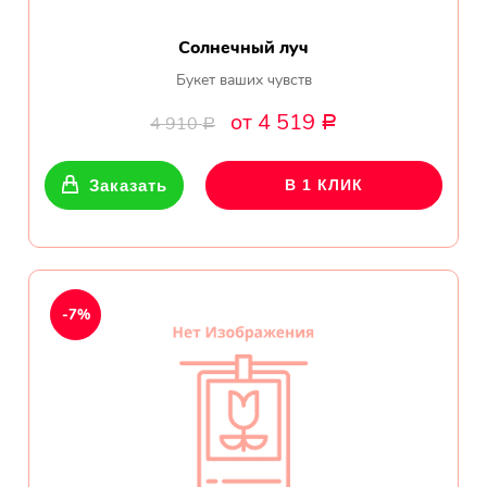
Солнечный луч
Букет ваших чувств
от 4 519
4 910
Р
Р
Заказать
В 1 КЛИК
-7%