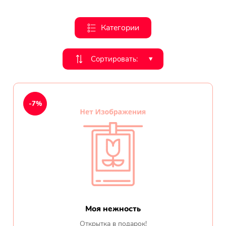
День рождения
Категории
Мы в
Цветы женщине
соц.
Сортировать:
‣
Цветы маме
сетях
Цветы мужчине
-7%
Цветы любимой
Цветы ребенку
Цветы дочери
Цветы подруге
Моя нежность
Цветы сестре
Открытка в подарок!