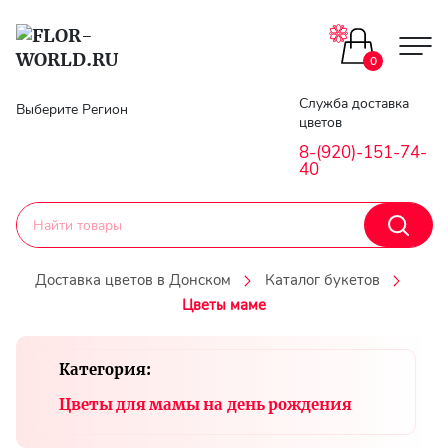
Цветы поштучно
0
Главная
Служба доставка
Выберите Регион
Букеты до 2500
цветов
Гарантии
8-(920)-151-74-
40
Каталог букетов
Доставка
Оплата
Корзины с цветами
Доставка цветов в Донском
Каталог букетов
Цветы маме
Классика
Контакты
Категория:
Авторские букеты
Личный
кобинет
Цветы для мамы на день рождения
Букеты из роз
Регистраци