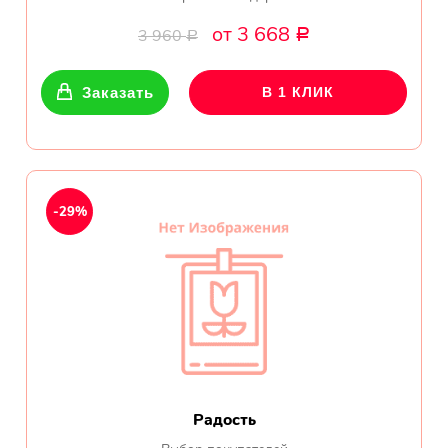
Показать еще
от 3 668
3 960
Р
Р
Цветы
Заказать
В 1 КЛИК
Подсолнухи
Лизиантусы
-29%
Хризантемы
Лилии
Орхидеи
Тюльпаны
Радость