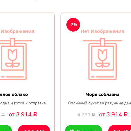
-7%
елое облако
Море соблазна
одня и готов к отправке
Отличный букет за разумные ден
от 3 914
от 3 914
0
4 250
Р
Р
Р
Р