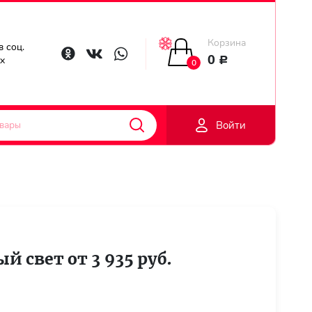
Корзина
в соц.
Главная
0
ях
Р
0
Гарантии
Войти
Доставка
Оплата
Контакты
й свет от 3 935 руб.
Личный
кобинет
Регистраци