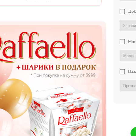
Доб
Мяг
Ваз