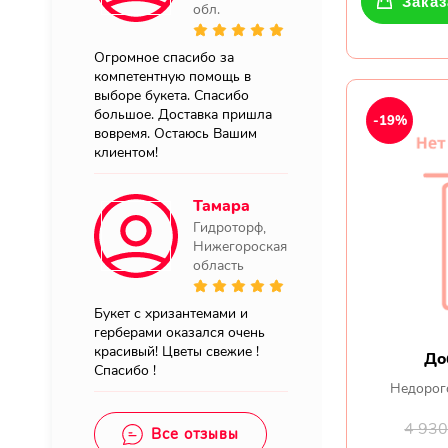
Заказ
обл.
Огромное спасибо за
компетентную помощь в
выборе букета. Спасибо
большое. Доставка пришла
-19%
вовремя. Остаюсь Вашим
клиентом!
Тамара
Гидроторф,
Нижегороская
область
Букет с хризантемами и
герберами оказался очень
красивый! Цветы свежие !
До
Спасибо !
Недорог
4 93
Все отзывы