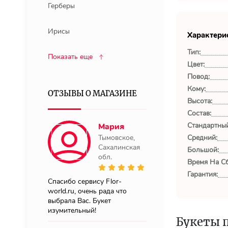
Герберы
Ирисы
Характери
Тип:
Показать еще
Цвет:
Повод:
Кому:
ОТЗЫВЫ О МАГАЗИНЕ
Высота:
Состав:
Стандартный
Мария
Тымовское,
Средний:
Сахалинская
Большой:
обл.
Время На Сб
Гарантия:
Спасибо сервису Flor-
world.ru, очень рада что
выбрала Вас. Букет
изумительный!
Букеты 