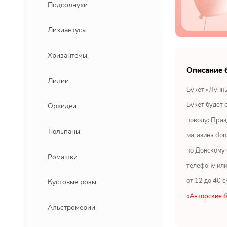
Подсолнухи
Лизиантусы
Хризантемы
Описание 
Лилии
Букет «Лунны
Букет будет 
Орхидеи
поводу: Праз
Тюльпаны
магазина don
по Донскому 
Ромашки
телефону или
от 12 до 40 с
Кустовые розы
«
Авторские 
Альстромерии