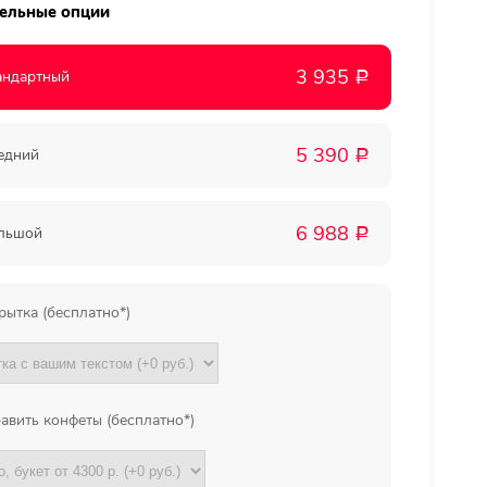
ельные опции
Мы в
3 935
андартный
Р
соц.
5 390
едний
Р
сетях
6 988
льшой
Р
рытка (бесплатно*)
авить конфеты (бесплатно*)