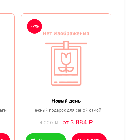
-7%
Новый день
ьги
Нежный подарок для самой самой
от 3 884
4 220
Р
Р