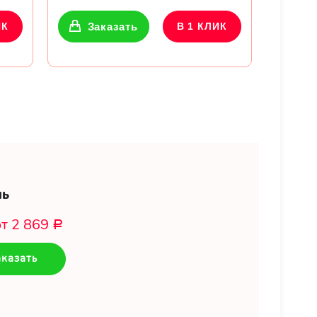
ИК
Заказать
В 1 КЛИК
нь
от 2 869
Р
казать