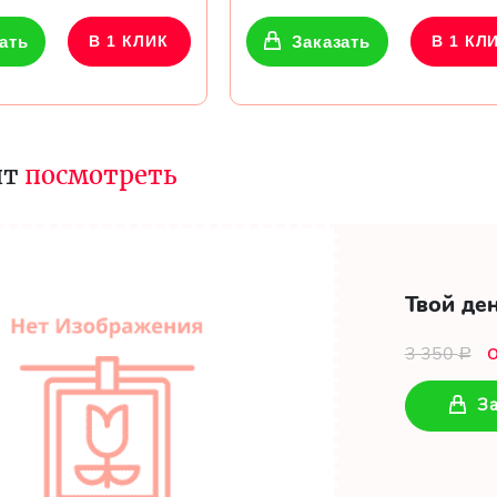
ать
В 1 КЛИК
Заказать
В 1 КЛ
ит
посмотреть
Твой де
3 350
Р
За