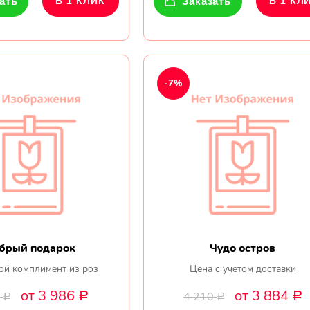
ать
В 1 КЛИК
Заказать
В 1 КЛ
-7%
брый подарок
Чудо остров
ой комплимент из роз
Цена с учетом доставки
от 3 986
от 3 884
0
4 210
Р
Р
Р
Р