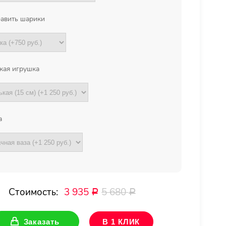
авить шарики
кая игрушка
а
Стоимость:
3 935
5 680
Р
Р
Заказать
В 1 КЛИК