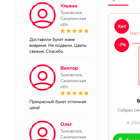
Ульяна
Тымовское,
Сахалинская
обл.
Хит!
Доставили букет маме
-7%
вовремя. Не подвели. Цветы
свежие. Спасибо.
Виктор
Тымовское,
Сахалинская
обл.
Б
Прекрасный букет отличная
цена!
Собран сег
4 25
Олег
Тымовское,
Сахалинская