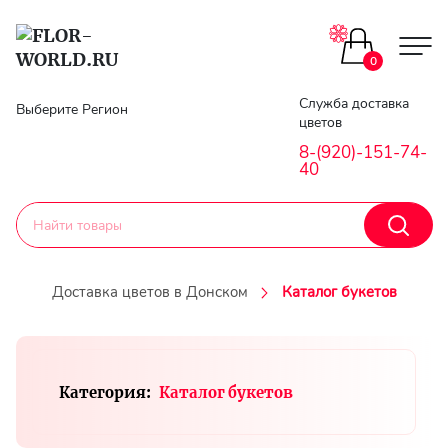
Цветы поштучно
0
Главная
Служба доставка
Выберите Регион
Букеты до 2500
цветов
Гарантии
8-(920)-151-74-
40
Каталог букетов
Доставка
Оплата
Корзины с цветами
Доставка цветов в Донском
Каталог букетов
Классика
Контакты
Авторские букеты
Личный
Категория:
Каталог букетов
кобинет
Букеты из роз
Регистраци