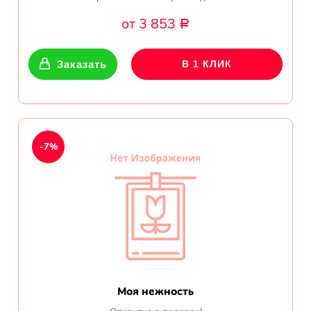
Показать еще
от 3 853
Р
Цветы
Заказать
В 1 КЛИК
Подсолнухи
Лизиантусы
-7%
Хризантемы
Лилии
Орхидеи
Тюльпаны
Моя нежность