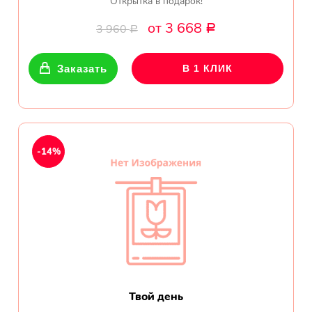
Открытка в подарок!
Ромашки
от 3 668
3 960
Р
Р
Кустовые розы
Заказать
В 1 КЛИК
Альстромерии
Герберы
Ирисы
-14%
Показать еще
ОТЗЫВЫ О МАГАЗИНЕ
Мария
Тымовское,
Твой день
Сахалинская