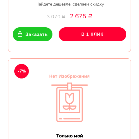
Найдете дешевле, сделаем скидку
Прекрасный букет отличная
цена!
2 675
3 070
Р
Р
Олег
Заказать
В 1 КЛИК
Тымовское,
Сахалинская
обл.
Огромное спасибо за
компетентную помощь в
-7%
выборе букета. Спасибо
большое. Доставка пришла
вовремя. Остаюсь Вашим
клиентом!
Тамара
Гидроторф,
Нижегороская
область
Только мой