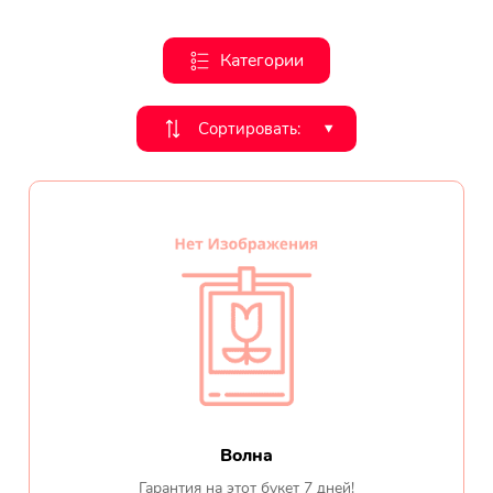
День рождения
Категории
Мы в
Цветы женщине
соц.
Сортировать:
‣
Цветы маме
сетях
Цветы мужчине
Цветы любимой
Цветы ребенку
Цветы дочери
Цветы подруге
Волна
Цветы сестре
Гарантия на этот букет 7 дней!