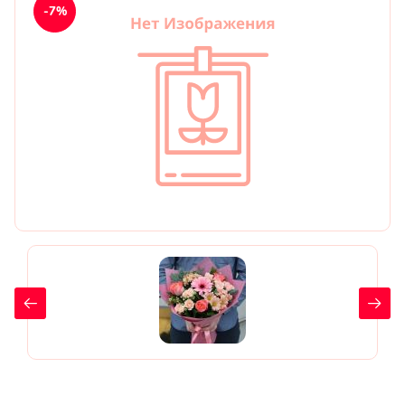
-7%
День рождения
Мы в
Цветы женщине
соц.
Цветы маме
сетях
Цветы мужчине
Цветы любимой
Цветы ребенку
Цветы дочери
Цветы подруге
Цветы сестре