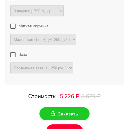
Букет с хризантемами и
герберами оказался очень
красивый! Цветы свежие !
Спасибо !
Мягкая игрушка
Все отзывы
Ваза
ПОДПИШИТЕСЬ!
Чтобы первыми узнать о
наших акциях и скидках
Стоимость:
5 226
5 670
Ваше имя
Р
Р
Заказать
Ваш Email