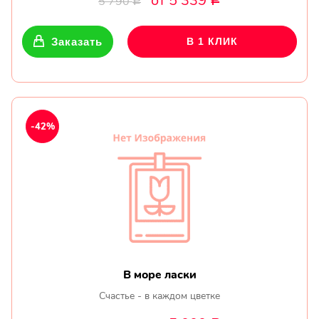
от 5 339
5 790
Р
Р
Заказать
В 1 КЛИК
-42%
В море ласки
Счастье - в каждом цветке