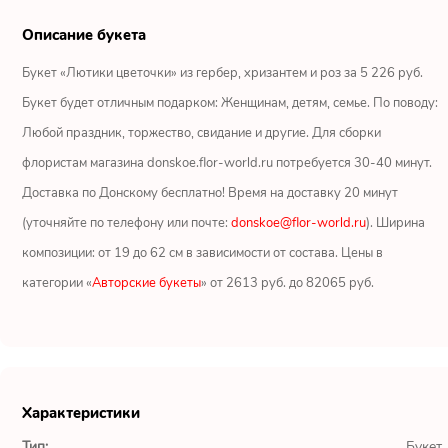
Ромашки
Описание букета
Кустовые розы
Букет «Лютики цветочки» из гербер, хризантем и роз за 5 226 руб.
Букет будет отличным подарком: Женщинам, детям, семье. По поводу:
Альстромерии
Любой праздник, торжество, свидание и другие. Для сборки
Герберы
флористам магазина donskoe.flor-world.ru потребуется 30-40 минут.
Доставка по Донскому бесплатно! Время на доставку 20 минут
Ирисы
(уточняйте по телефону или почте:
donskoe@flor-world.ru
). Ширина
композиции: от 19 до 62 см в зависимости от состава. Цены в
Показать еще
категории «
Авторские букеты
» от 2613 руб. до 82065 руб.
ОТЗЫВЫ О МАГАЗИНЕ
Мария
Характеристики
Тымовское,
Сахалинская
Тип:
Букет