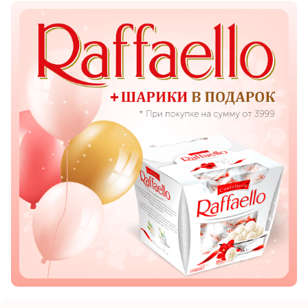
Показать еще
Цветы
Подсолнухи
Лизиантусы
Хризантемы
Лилии
Орхидеи
Тюльпаны