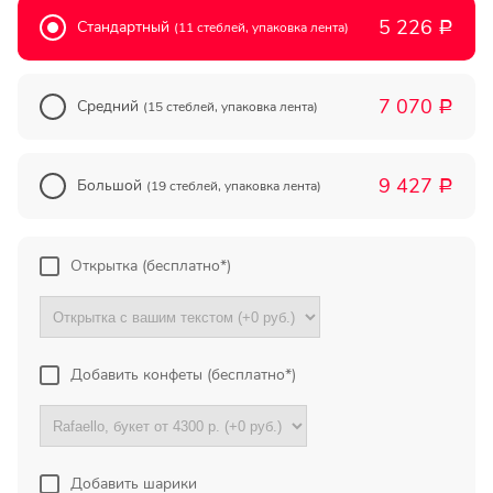
Прекрасный букет отличная
5 226
Стандартный
(11 стеблей, упаковка лента)
Р
цена!
Олег
7 070
Средний
(15 стеблей, упаковка лента)
Р
Тымовское,
Сахалинская
обл.
9 427
Большой
(19 стеблей, упаковка лента)
Р
Огромное спасибо за
компетентную помощь в
выборе букета. Спасибо
Открытка (бесплатно*)
большое. Доставка пришла
вовремя. Остаюсь Вашим
клиентом!
Добавить конфеты (бесплатно*)
Тамара
Гидроторф,
Нижегороская
область
Добавить шарики