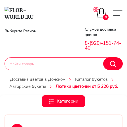
Цветы поштучно
0
Главная
Служба доставка
Выберите Регион
Букеты до 2500
цветов
Гарантии
8-(920)-151-74-
40
Каталог букетов
Доставка
Оплата
Корзины с цветами
Доставка цветов в Донском
Каталог букетов
Авторские букеты
Лютики цветочки от 5 226 руб.
Классика
Контакты
Категории
Авторские букеты
Личный
кобинет
Букеты из роз
Регистраци