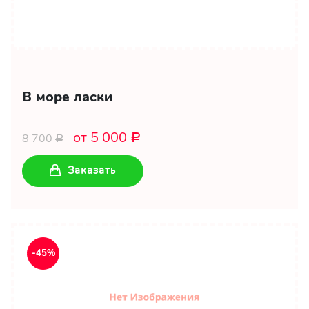
В море ласки
от 5 000
8 700
Р
Р
Заказать
-45%