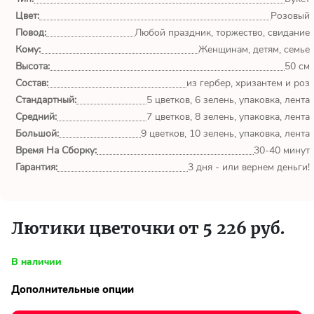
обл.
Цвет:
Розовый
Повод:
Любой праздник, торжество, свидание
Спасибо сервису Flor-
Кому:
world.ru, очень рада что
Женщинам, детям, семье
выбрала Вас. Букет
Высота:
50 см
изумительный!
Состав:
из гербер, хризантем и роз
Стандартный:
5 цветков, 6 зелень, упаковка, лента
Ульяна
Средний:
7 цветков, 8 зелень, упаковка, лента
Тымовское,
Большой:
9 цветков, 10 зелень, упаковка, лента
Сахалинская
Время На Сборку:
30-40 минут
обл.
Гарантия:
3 дня - или вернем деньги!
Доставили букет маме
вовремя. Не подвели. Цветы
свежие. Спасибо.
Лютики цветочки от 5 226 руб.
Виктор
В наличии
Тымовское,
Сахалинская
Дополнительные опции
обл.